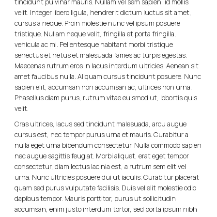
tincidunt pulvinar mauris. Nullam vel sem sapien, id mollis
velit. Integer libero ligula, hendrerit dictum luctus sit amet,
cursus a neque. Proin molestie nunc vel ipsum posuere
tristique. Nullam neque velit, fringilla et porta fringilla,
vehicula ac mi. Pellentesque habitant morbi tristique
senectus et netus et malesuada fames ac turpis egestas.
Maecenas rutrum eros in lacus interdum ultricies. Aenean sit
amet faucibus nulla. Aliquam cursus tincidunt posuere. Nunc
sapien elit, accumsan non accumsan ac, ultrices non urna.
Phasellus diam purus, rutrum vitae euismod ut, lobortis quis
velit.
Cras ultrices, lacus sed tincidunt malesuada, arcu augue
cursus est, nec tempor purus urna et mauris. Curabitur a
nulla eget urna bibendum consectetur. Nulla commodo sapien
nec augue sagittis feugiat. Morbi aliquet, erat eget tempor
consectetur, diam lectus lacinia est, a rutrum sem elit vel
urna. Nunc ultricies posuere dui ut iaculis. Curabitur placerat
quam sed purus vulputate facilisis. Duis vel elit molestie odio
dapibus tempor. Mauris porttitor, purus ut sollicitudin
accumsan, enim justo interdum tortor, sed porta ipsum nibh