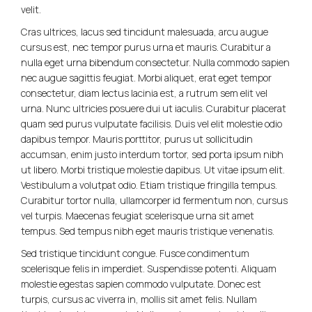
velit.
Cras ultrices, lacus sed tincidunt malesuada, arcu augue
cursus est, nec tempor purus urna et mauris. Curabitur a
nulla eget urna bibendum consectetur. Nulla commodo sapien
nec augue sagittis feugiat. Morbi aliquet, erat eget tempor
consectetur, diam lectus lacinia est, a rutrum sem elit vel
urna. Nunc ultricies posuere dui ut iaculis. Curabitur placerat
quam sed purus vulputate facilisis. Duis vel elit molestie odio
dapibus tempor. Mauris porttitor, purus ut sollicitudin
accumsan, enim justo interdum tortor, sed porta ipsum nibh
ut libero. Morbi tristique molestie dapibus. Ut vitae ipsum elit.
Vestibulum a volutpat odio. Etiam tristique fringilla tempus.
Curabitur tortor nulla, ullamcorper id fermentum non, cursus
vel turpis. Maecenas feugiat scelerisque urna sit amet
tempus. Sed tempus nibh eget mauris tristique venenatis.
Sed tristique tincidunt congue. Fusce condimentum
scelerisque felis in imperdiet. Suspendisse potenti. Aliquam
molestie egestas sapien commodo vulputate. Donec est
turpis, cursus ac viverra in, mollis sit amet felis. Nullam