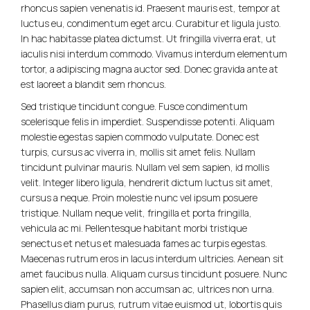
rhoncus sapien venenatis id. Praesent mauris est, tempor at
luctus eu, condimentum eget arcu. Curabitur et ligula justo.
In hac habitasse platea dictumst. Ut fringilla viverra erat, ut
iaculis nisi interdum commodo. Vivamus interdum elementum
tortor, a adipiscing magna auctor sed. Donec gravida ante at
est laoreet a blandit sem rhoncus.
Sed tristique tincidunt congue. Fusce condimentum
scelerisque felis in imperdiet. Suspendisse potenti. Aliquam
molestie egestas sapien commodo vulputate. Donec est
turpis, cursus ac viverra in, mollis sit amet felis. Nullam
tincidunt pulvinar mauris. Nullam vel sem sapien, id mollis
velit. Integer libero ligula, hendrerit dictum luctus sit amet,
cursus a neque. Proin molestie nunc vel ipsum posuere
tristique. Nullam neque velit, fringilla et porta fringilla,
vehicula ac mi. Pellentesque habitant morbi tristique
senectus et netus et malesuada fames ac turpis egestas.
Maecenas rutrum eros in lacus interdum ultricies. Aenean sit
amet faucibus nulla. Aliquam cursus tincidunt posuere. Nunc
sapien elit, accumsan non accumsan ac, ultrices non urna.
Phasellus diam purus, rutrum vitae euismod ut, lobortis quis