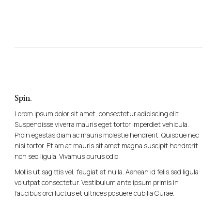
Spin.
Lorem ipsum dolor sit amet, consectetur adipiscing elit.
Suspendisse viverra mauris eget tortor imperdiet vehicula.
Proin egestas diam ac mauris molestie hendrerit. Quisque nec
nisi tortor. Etiam at mauris sit amet magna suscipit hendrerit
non sed ligula. Vivamus purus odio.
Mollis ut sagittis vel, feugiat et nulla. Aenean id felis sed ligula
volutpat consectetur. Vestibulum ante ipsum primis in
faucibus orci luctus et ultrices posuere cubilia Curae.