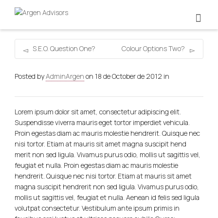
S.E.O. Question One?
Colour Options Two?
Posted by
AdminArgen
on
18 de October de 2012
in
Lorem ipsum dolor sit amet, consectetur adipiscing elit.
Suspendisse viverra mauris eget tortor imperdiet vehicula.
Proin egestas diam ac mauris molestie hendrerit. Quisque nec
nisi tortor. Etiam at mauris sit amet magna suscipit hend
merit non sed ligula. Vivamus purus odio, mollis ut sagittis vel,
feugiat et nulla. Proin egestas diam ac mauris molestie
hendrerit. Quisque nec nisi tortor. Etiam at mauris sit amet
magna suscipit hendrerit non sed ligula. Vivamus purus odio,
mollis ut sagittis vel, feugiat et nulla. Aenean id felis sed ligula
volutpat consectetur. Vestibulum ante ipsum primis in