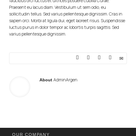
faucibus orci luctus et ultrices posuere cubilia Curae;
Praesent eu lacus diam. Vestibulum ut sem odio, eu
sollicitudin tellus. Sed varius pellentesque dignissim. Cras in
sapien orci. Morbi at ligula dui, eget laoreet risus. Suspendisse
luctus purus in dolor tempor ac lobortis turpis sagittis. Sed
varius pellentesque dignissim.
AdminArgen
About
OUR COMPANY