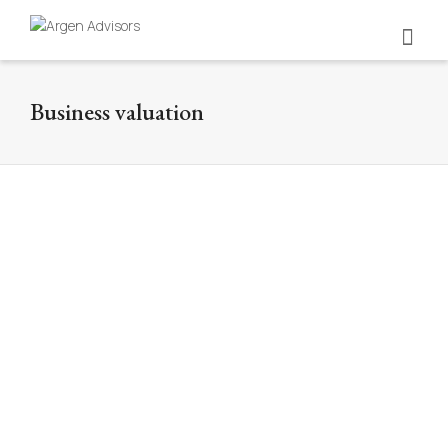
Business valuation
Valoración empresarial: herramienta
estratégica para seguimiento
empresarial
By
Argen Editorial Team
on
9 de July de
2026
¿La valoración solo sirve para vender tu
empresa? No. Es tu tablero de control para
saber si hoy construyes…