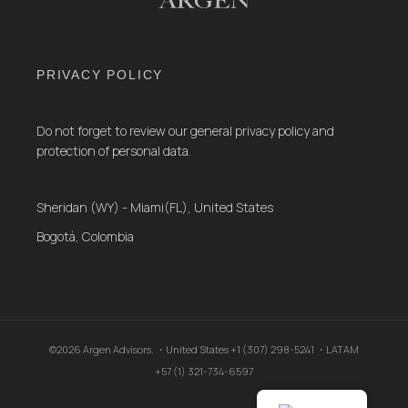
PRIVACY POLICY
Do not forget to review our general privacy policy and
protection of personal data.
Sheridan (WY) - Miami(FL), United States
Bogotá, Colombia
©2026 Argen Advisors. ・United States +1 (307) 298-5241 ・LATAM
+57 (1) 321-734-6597