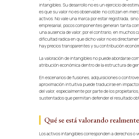
intangibles. Su desarrollo no es un ejercicio de esti
es que su valor no es observable: no cotizan en mer
activos. No vale una marca por estar registrada, sino 
empresarial, pocos componentes generan tanta compl
una ausencia de valor; por el contrario, en muchos 
dificultad radica en que dicho valor no es directame
hay precios transparentes y su contribución económi
La valoración de intangibles no puede abordarse com
atribución económica dentro de la estructura de gen
En escenarios de fusiones, adquisiciones o controver
aproximación intuitiva puede traducirse en impactos
del valor, especialmente por parte de los propietar
sustentados que permitan defender el resultado ob
Qué se está valorando realmente
Los activos intangibles corresponden a derechos o v