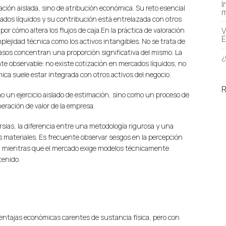
I
mación aislada, sino de atribución económica. Su reto esencial
m
cados líquidos y su contribución está entrelazada con otros
por cómo altera los flujos de caja.En la práctica de valoración
V
E
ejidad técnica como los activos intangibles. No se trata de
casos concentran una proporción significativa del mismo. La
¿
nte observable: no existe cotización en mercados líquidos, no
ca suele estar integrada con otros activos del negocio.
o un ejercicio aislado de estimación, sino como un proceso de
eración de valor de la empresa.
sias, la diferencia entre una metodología rigurosa y una
 materiales. Es frecuente observar sesgos en la percepción
ios, mientras que el mercado exige modelos técnicamente
tenido.
entajas económicas carentes de sustancia física, pero con