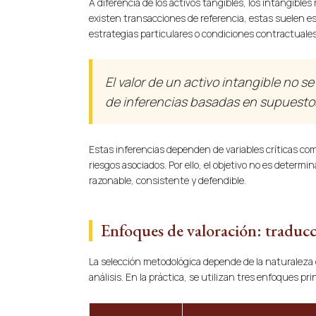
A diferencia de los activos tangibles, los intangibl
existen transacciones de referencia, estas suelen es
estrategias particulares o condiciones contractuales
El valor de un activo intangible no s
de inferencias basadas en supuesto
Estas inferencias dependen de variables críticas com
riesgos asociados. Por ello, el objetivo no es determ
razonable, consistente y defendible.
Enfoques de valoración: traduc
La selección metodológica depende de la naturaleza de
análisis. En la práctica, se utilizan tres enfoques pri