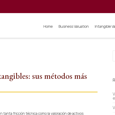
Home
Business Valuation
Intangible V
tangibles: sus métodos más
R
V
e
V
n tanta fricción técnica como la valoración de activos