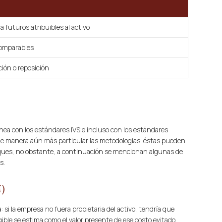
ja futuros atribuibles al activo
comparables
ción o reposición
nea con los estándares IVS e incluso con los estándares
 de manera aún más particular las metodologías. éstas pueden
ques, no obstante, a continuación se mencionan algunas de
s.
M)
si la empresa no fuera propietaria del activo, tendría que
gible se estima como el valor presente de ese costo evitado.