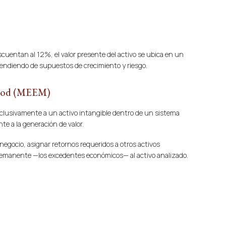
scuentan al 12%, el valor presente del activo se ubica en un
endiendo de supuestos de crecimiento y riesgo.
ethod (MEEM)
 exclusivamente a un activo intangible dentro de un sistema
e a la generación de valor.
 negocio, asignar retornos requeridos a otros activos
el remanente —los excedentes económicos— al activo analizado.