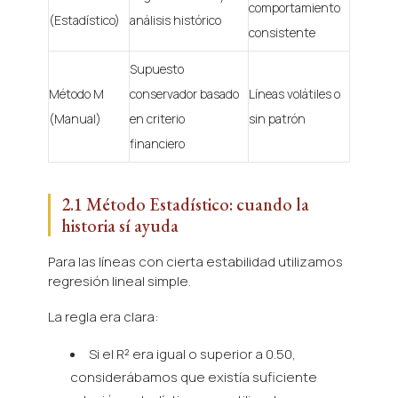
comportamiento
(Estadístico)
análisis histórico
consistente
Supuesto
Método M
conservador basado
Líneas volátiles o
(Manual)
en criterio
sin patrón
financiero
2.1 Método Estadístico: cuando la
historia sí ayuda
Para las líneas con cierta estabilidad utilizamos
regresión lineal simple.
La regla era clara:
Si el R² era igual o superior a 0.50,
considerábamos que existía suficiente