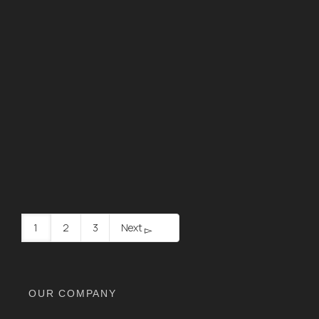
Colombia y el mundo
By
Argen Editorial Team
on
10 de March de 2026
Lo intangible sí vale. Exploramos cómo la contabilidad
y la valoración de activos intangibles se alinean con la
NIC…
READ MORE
1
2
3
Next
OUR COMPANY