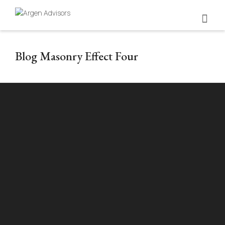
Blog Masonry Effect Four
Valoración empresarial: herramienta
estratégica para seguimiento empresarial
By
Argen Editorial Team
on
9 de July de 2026
¿La valoración solo sirve para vender tu empresa? No.
Es tu tablero de control para saber si hoy
construyes…
READ MORE