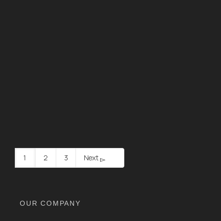
Colombia y el mundo
By
Argen Editorial Team
on
10 de March de 2026
Lo intangible sí vale. Exploramos cómo la contabilidad
y la valoración de activos intangibles se alinean con la
NIC…
READ MORE
1
2
3
Next
OUR COMPANY