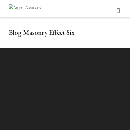
Blog Masonry Effect Six
Valoración empresarial: herramienta
estratégica para seguimiento empresarial
By
Argen Editorial Team
on
9 de July de 2026
¿La valoración solo sirve para vender tu empresa? No.
Es tu tablero de control para saber si hoy
construyes…
READ MORE