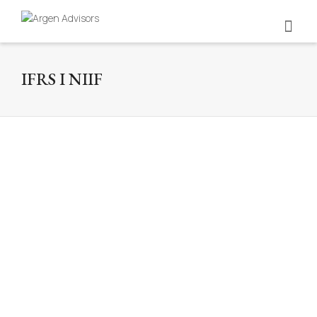
IFRS I NIIF
¿Cómo contabilizo intangibles según
la NIC 38?
By
Argen Editorial Team
on
9 de April de
2026
Cómo contabilizo intangibles con la NIC 38:
guía práctica sobre capitalización, gasto,
amortización y medición de activos
intangibles.