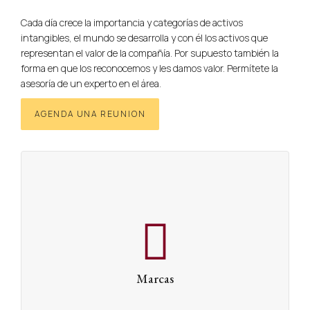
Cada día crece la importancia y categorías de activos
intangibles, el mundo se desarrolla y con él los activos que
representan el valor de la compañía. Por supuesto también la
forma en que los reconocemos y les damos valor. Permítete la
asesoría de un experto en el área.
AGENDA UNA REUNION
Marcas
Las marcas son y han sido el intangible más visible de
una empresa, fácilmente identificable y bastante
valioso. Según el contexto, pueden servir como garantía
para una estructuración de deuda, como un activo para
la negociación, como base para el valor de una empresa
Marcas
bien posicionada y para muchos otros propósitos.