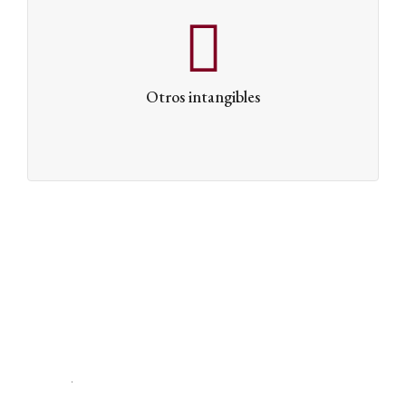
Cada día, el desarrollo de la tecnología y los modelos de
negocio nos sorprende con nuevos elementos sujetos a
protección y, por lo tanto, a valoración. En Argen
Advisors estamos constantemente investigando para
Otros intangibles
distinguir la creación de valor real para las empresas.
.