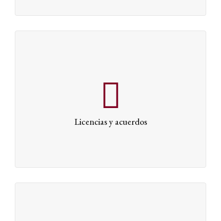
Licencias y acuerdos
Licencias y acuerdos como licencias de operación,
licencias de pesca y/o rutas aeronáuticas pueden
convertirse fácilmente en un activo intangible valioso
para una empresa, especialmente considerando su valor
Licencias y acuerdos
estratégico para el ejercicio de una actividad económica.
Otros intangibles