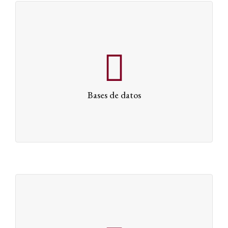
Bases de datos
En la economía del conocimiento especialmente
presente por los nuevos desarrollos y las capacidades
extendidas de humanos y máquinas, la información y
los datos pueden tener un valor capital en una empresa.
Bases de datos
Patentes