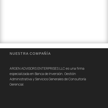
inversores, socios o compradores
empieza siempre por conocer el
valor de lo que se ha construido.
NUESTRA COMPAÑÍA
ARGEN ADVISORS ENTERPRISES LLC es una firma
especializada en Banca de Inversión, Gestión
Administrativa y Servicios Generales de Consultoría
Gerencial.