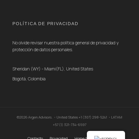
POLÍTICA DE PRIVACIDAD
No olvide revisar nuestra política general de privacidad y
protección de datos personales.
Sheridan (WY) - Miami(FL), United States
Bogotá, Colombia
©2026 Argen Advisors. ・United States +1 (307) 298-5241 ・LATAM
+57 (1) 321-734-6597
Contacto
Privacidad
Home Argen Advisors .