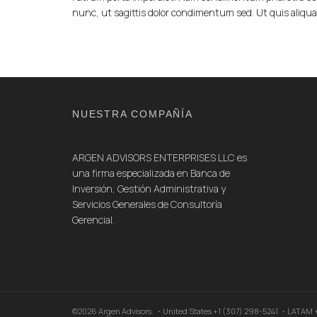
nunc, ut sagittis dolor condimentum sed. Ut quis aliq
NUESTRA COMPAÑÍA
ARGEN ADVISORS ENTERPRISES LLC es
una firma especializada en Banca de
Inversión, Gestión Administrativa y
Servicios Generales de Consultoría
Gerencial.
©2026 Argen Advisors. ・United States +1 (307) 298-5241 ・LATAM +