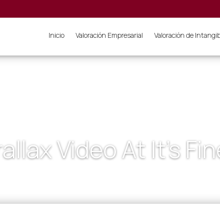
Inicio
Valoración Empresarial
Valoración de Intangi
allax Video At It’s Fi