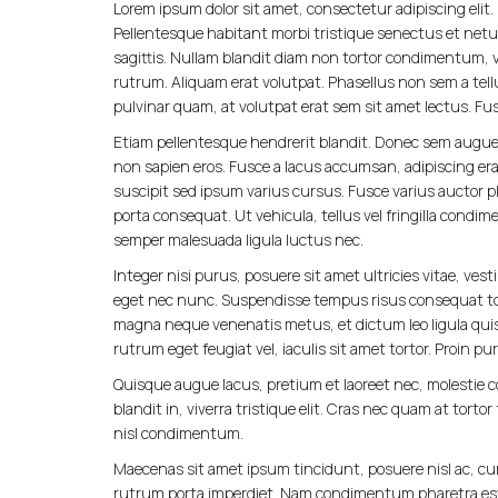
Lorem ipsum dolor sit amet, consectetur adipiscing elit.
Pellentesque habitant morbi tristique senectus et netu
sagittis. Nullam blandit diam non tortor condimentum, vel
rutrum. Aliquam erat volutpat. Phasellus non sem a tellus
pulvinar quam, at volutpat erat sem sit amet lectus. Fu
Etiam pellentesque hendrerit blandit. Donec sem augue,
non sapien eros. Fusce a lacus accumsan, adipiscing era
suscipit sed ipsum varius cursus. Fusce varius auctor pl
porta consequat. Ut vehicula, tellus vel fringilla condim
semper malesuada ligula luctus nec.
Integer nisi purus, posuere sit amet ultricies vitae, ves
eget nec nunc. Suspendisse tempus risus consequat tor
magna neque venenatis metus, et dictum leo ligula quis
rutrum eget feugiat vel, iaculis sit amet tortor. Proin 
Quisque augue lacus, pretium et laoreet nec, molestie c
blandit in, viverra tristique elit. Cras nec quam at torto
nisl condimentum.
Maecenas sit amet ipsum tincidunt, posuere nisl ac, curs
rutrum porta imperdiet. Nam condimentum pharetra est vit