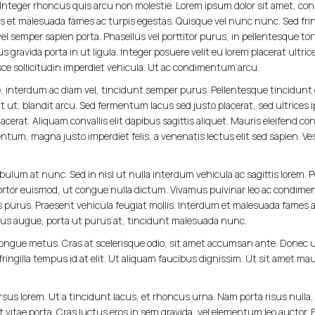
 Integer rhoncus quis arcu non molestie. Lorem ipsum dolor sit amet, conse
s et malesuada fames ac turpis egestas. Quisque vel nunc nunc. Sed frin
 semper sapien porta. Phasellus vel porttitor purus, in pellentesque tortor
 gravida porta in ut ligula. Integer posuere velit eu lorem placerat ultri
sce sollicitudin imperdiet vehicula. Ut ac condimentum arcu.
 interdum ac diam vel, tincidunt semper purus. Pellentesque tincidunt e
t ut, blandit arcu. Sed fermentum lacus sed justo placerat, sed ultrice
acerat. Aliquam convallis elit dapibus sagittis aliquet. Mauris eleifend c
entum, magna justo imperdiet felis, a venenatis lectus elit sed sapien. Ves
tibulum at nunc. Sed in nisl ut nulla interdum vehicula ac sagittis lorem.
tor euismod, ut congue nulla dictum. Vivamus pulvinar leo ac condime
 purus. Praesent vehicula feugiat mollis. Interdum et malesuada fames a
purus augue, porta ut purus at, tincidunt malesuada nunc.
ongue metus. Cras at scelerisque odio, sit amet accumsan ante. Donec ut
r fringilla tempus id at elit. Ut aliquam faucibus dignissim. Ut sit amet ma
us lorem. Ut a tincidunt lacus, et rhoncus urna. Nam porta risus nulla, 
ae porta. Cras luctus eros in sem gravida, vel elementum leo auctor. Fus