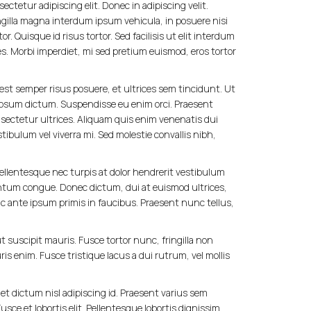
ctetur adipiscing elit. Donec in adipiscing velit.
gilla magna interdum ipsum vehicula, in posuere nisi
. Quisque id risus tortor. Sed facilisis ut elit interdum
ces. Morbi imperdiet, mi sed pretium euismod, eros tortor
st semper risus posuere, et ultrices sem tincidunt. Ut
s ipsum dictum. Suspendisse eu enim orci. Praesent
onsectetur ultrices. Aliquam quis enim venenatis dui
tibulum vel viverra mi. Sed molestie convallis nibh,
 Pellentesque nec turpis at dolor hendrerit vestibulum
ntum congue. Donec dictum, dui at euismod ultrices,
c ante ipsum primis in faucibus. Praesent nunc tellus,
 suscipit mauris. Fusce tortor nunc, fringilla non
uris enim. Fusce tristique lacus a dui rutrum, vel mollis
et dictum nisl adipiscing id. Praesent varius sem
ce et lobortis elit. Pellentesque lobortis dignissim