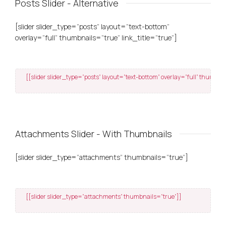
Posts Slider - Alternative
[slider slider_type=”posts” layout=”text-bottom”
overlay=”full” thumbnails=”true” link_title=”true”]
[[slider slider_type=”posts” layout=”text-bottom” overlay=”full” thumbnai
Attachments Slider - With Thumbnails
[slider slider_type=”attachments” thumbnails=”true”]
[[slider slider_type=”attachments” thumbnails=”true”]]