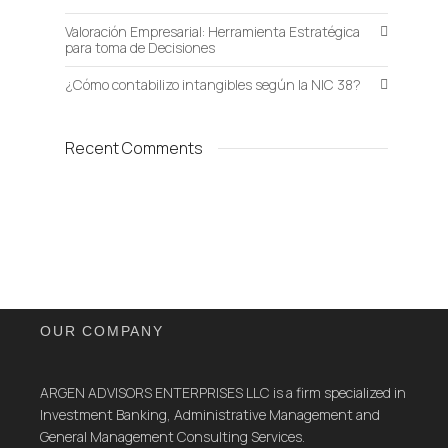
Valoración Empresarial: Herramienta Estratégica
para toma de Decisiones
¿Cómo contabilizo intangibles según la NIC 38?
Recent Comments
OUR COMPANY
ARGEN ADVISORS ENTERPRISES LLC is a firm specialized in
Investment Banking, Administrative Management and
General Management Consulting Services.