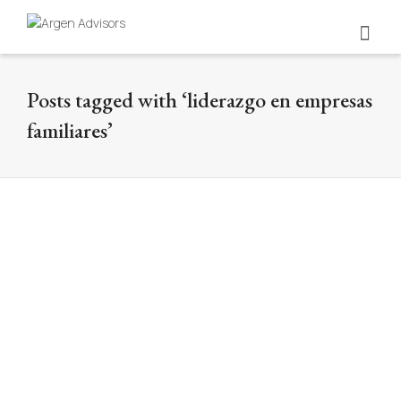
Posts tagged with ‘liderazgo en empresas
familiares’
Diez errores estratégicos en la
sucesión de empresas familiares en
Colombia
By
Argen Editorial Team
on
12 de January
de 2026
La sucesión en empresas familiares
colombianas es un reto estratégico que,
mal gestionado, puede poner en riesgo el
legado…