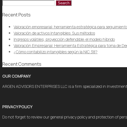
Search
for:
Recent Posts
Valoración empresarial: herramienta estratégica para seguimient
Valoración de activos Intangibles: Sus métodos
Ingresos volátiles, proyección defendible: el modelo híbrido
Valoración Empresarial: Herramienta Estratégica para toma de De
¿Cómo contabilizo intangibles según la NIC 38?
Recent Comments
OUR COMPANY
ARGEN ADVISORS ENTERPRISES LLC is a firm specialized in Investmen
PRIVACY POLICY
Do not forget to review our general privacy policy and protection of pers