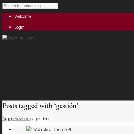
Welcome
Login
Home
Business Valuation
Intangible Valuation
Financial Services
Blog
Contact
Posts tagged with ‘gestión’
Argen Advisors
>
gestión