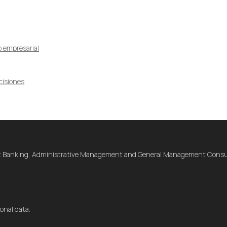
o empresarial
cisiones
t Banking, Administrative Management and General Management Consul
onal data.