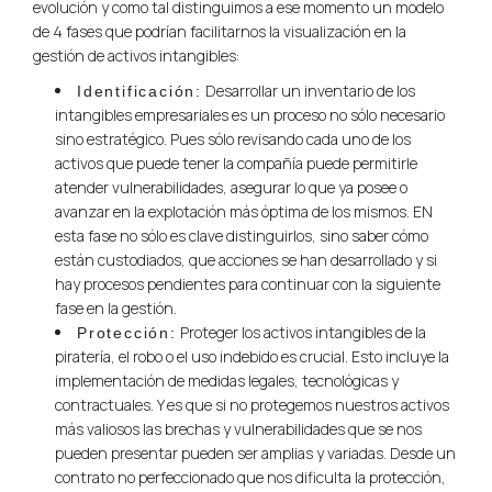
evolución y como tal distinguimos a ese momento un modelo
de 4 fases que podrían facilitarnos la visualización en la
gestión de activos intangibles:
Desarrollar un inventario de los
Identificación:
intangibles empresariales es un proceso no sólo necesario
sino estratégico. Pues sólo revisando cada uno de los
activos que puede tener la compañía puede permitirle
atender vulnerabilidades, asegurar lo que ya posee o
avanzar en la explotación más óptima de los mismos. EN
esta fase no sólo es clave distinguirlos, sino saber cómo
están custodiados, que acciones se han desarrollado y si
hay procesos pendientes para continuar con la siguiente
fase en la gestión.
Proteger los activos intangibles de la
Protección:
piratería, el robo o el uso indebido es crucial. Esto incluye la
implementación de medidas legales, tecnológicas y
contractuales. Y es que si no protegemos nuestros activos
más valiosos las brechas y vulnerabilidades que se nos
pueden presentar pueden ser amplias y variadas. Desde un
contrato no perfeccionado que nos dificulta la protección,