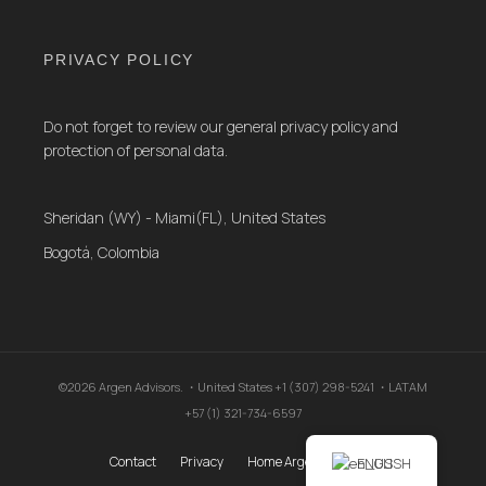
PRIVACY POLICY
Do not forget to review our general privacy policy and
protection of personal data.
Sheridan (WY) - Miami(FL), United States
Bogotá, Colombia
©2026 Argen Advisors. ・United States +1 (307) 298-5241 ・LATAM
+57 (1) 321-734-6597
Contact
Privacy
Home Argen Advisors .
ENGLISH