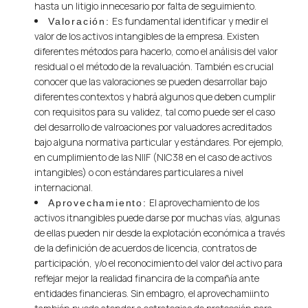
hasta un litigio innecesario por falta de seguimiento.
Es fundamental identificar y medir el
Valoración:
valor de los activos intangibles de la empresa. Existen
diferentes métodos para hacerlo, como el análisis del valor
residual o el método de la revaluación. También es crucial
conocer que las valoraciones se pueden desarrollar bajo
diferentes contextos y habrá algunos que deben cumplir
con requisitos para su validez, tal como puede ser el caso
del desarrollo de valroaciones por valuadores acreditados
bajo alguna normativa particular y estándares. Por ejemplo,
en cumplimiento de las NIIF (NIC38 en el caso de activos
intangibles) o con estándares particulares a nivel
internacional.
El aprovechamiento de los
Aprovechamiento:
activos itnangibles puede darse por muchas vías, algunas
de ellas pueden nir desde la explotación económica a través
de la definición de acuerdos de licencia, contratos de
participación, y/o el reconocimiento del valor del activo para
reflejar mejor la realidad financira de la compañía ante
entidades financieras. Sin embagro, el aprovechamiinto